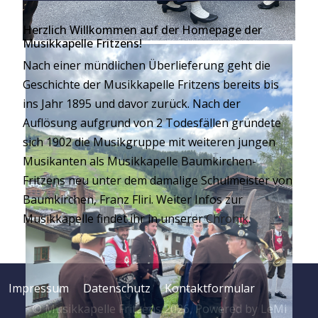
Herzlich Willkommen auf der Homepage der
Musikkapelle Fritzens!
Nach einer mündlichen Überlieferung geht die
Geschichte der Musikkapelle Fritzens bereits bis
ins Jahr 1895 und davor zurück. Nach der
Auflösung aufgrund von 2 Todesfällen gründete
sich 1902 die Musikgruppe mit weiteren jungen
Musikanten als Musikkapelle Baumkirchen-
Fritzens neu unter dem damalige Schulmeister von
Baumkirchen, Franz Fliri. Weiter Infos zur
Musikkapelle findet ihr in unserer
Chronik
.
Impressum
Datenschutz
Kontaktformular
© Musikkapelle Fritzens 2026, Powered by
LeMi